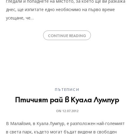
гледали и попаднете на мястото, за което ще ви разкажа
днес, ще изпитате едно необяснимо на първо време
усещане, че…
CONTINUE READING
ПЪТЕПИСИ
Птичият рай в Куала Лумпур
ON
12.07.2012
В Малайзия, в Куала Лумпур, е разположен най-големият
в света парк, където могат бъдат видени в свободен