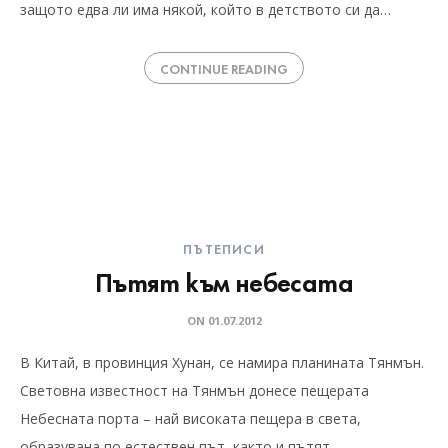
защото едва ли има някой, който в детството си да…
CONTINUE READING
ПЪТЕПИСИ
Пътят към небесата
ON
01.07.2012
В Китай, в провинция Хунан, се намира планината Тянмън.
Световна известност на Тянмън донесе пещерата
Небесната порта – най високата пещера в света,
образувана по естествен път, както и пътят,…