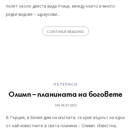
полет около двеста вида птици, между които и много
редки видове – щраусови…
CONTINUE READING
ПЪТЕПИСИ
Олимп – планината на боговете
ON
06.07.2012
В Гърция, в белия дим на мъглата, се крие върхът на една
от най-известните в света планини – Олимп. Известна,