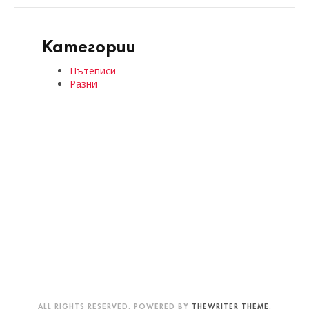
Категории
Пътеписи
Разни
ALL RIGHTS RESERVED. POWERED BY
THEWRITER THEME
.