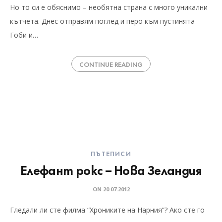
Но то си е обяснимо – необятна страна с много уникални
кътчета. Днес отправям поглед и перо към пустинята
Гоби и…
CONTINUE READING
ПЪТЕПИСИ
Елефант рокс – Нова Зеландия
ON
20.07.2012
Гледали ли сте филма “Хрониките на Нарния”? Ако сте го