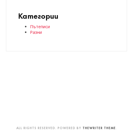
Категории
Пътеписи
Разни
ALL RIGHTS RESERVED. POWERED BY
THEWRITER THEME
.