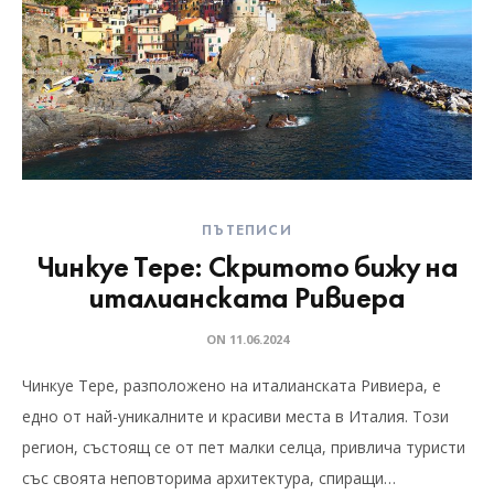
ПЪТЕПИСИ
Чинкуе Тере: Скритото бижу на
италианската Ривиера
ON
11.06.2024
Чинкуе Тере, разположено на италианската Ривиера, е
едно от най-уникалните и красиви места в Италия. Този
регион, състоящ се от пет малки селца, привлича туристи
със своята неповторима архитектура, спиращи…