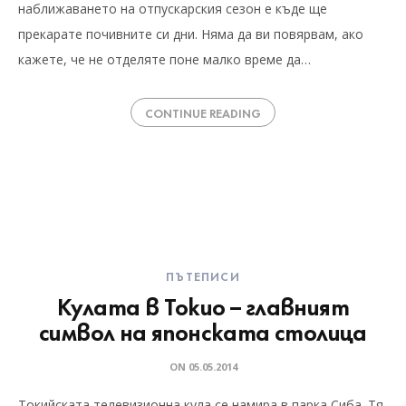
наближаването на отпускарския сезон е къде ще
прекарате почивните си дни. Няма да ви повярвам, ако
кажете, че не отделяте поне малко време да…
CONTINUE READING
ПЪТЕПИСИ
Кулата в Токио – главният
символ на японската столица
ON
05.05.2014
Токийската телевизионна кула се намира в парка Сиба. Тя