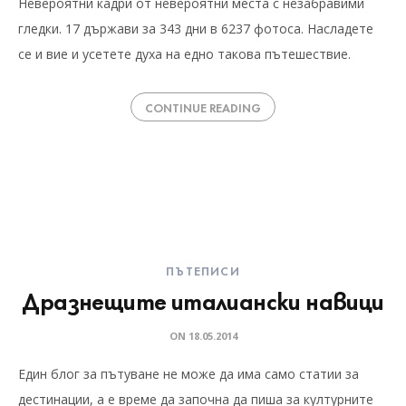
Невероятни кадри от невероятни места с незабравими
гледки. 17 държави за 343 дни в 6237 фотоса. Насладете
се и вие и усетете духа на едно такова пътешествие.
CONTINUE READING
ПЪТЕПИСИ
Дразнещите италиански навици
ON
18.05.2014
Един блог за пътуване не може да има само статии за
дестинации, а е време да започна да пиша за културните