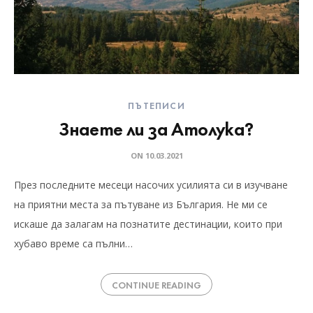
ПЪТЕПИСИ
Знаете ли за Атолука?
ON
10.03.2021
През последните месеци насочих усилията си в изучване
на приятни места за пътуване из България. Не ми се
искаше да залагам на познатите дестинации, които при
хубаво време са пълни…
CONTINUE READING