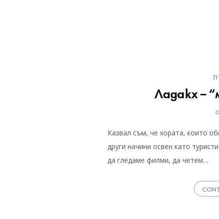
П
Ладакх – 
Казвал съм, че хората, които об
други начини освен като турист
да гледаме филми, да четем…
CONT