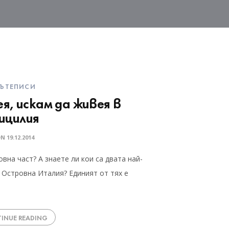
ЪТЕПИСИ
я, искам да живея в
ицилия
ON
19.12.2014
овна част? А знаете ли кои са двата най-
 Островна Италия? Единият от тях е
INUE READING