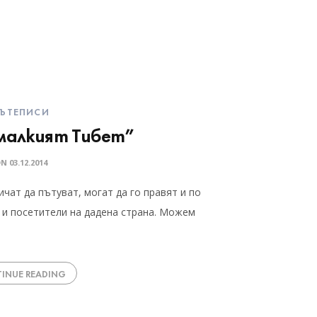
ЪТЕПИСИ
“малкият Тибет”
ON
03.12.2014
ичат да пътуват, могат да го правят и по
и и посетители на дадена страна. Можем
INUE READING