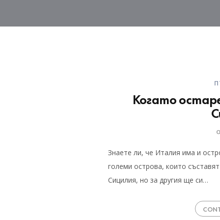
П
Когато остаре
С
Знаете ли, че Италия има и остр
големи острова, които съставят
Сицилия, но за другия ще си…
CONT