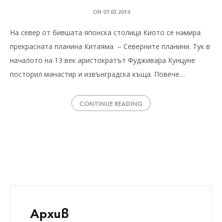
ON
07.03.2014
На север от бившата японска столица Киото се намира
прекрасната планина Китаяма – Северните планини. Тук в
началото на 13 век аристократът Фудживара Кунцуне
посторил манастир и извънградска къща. Повече…
CONTINUE READING
Архив