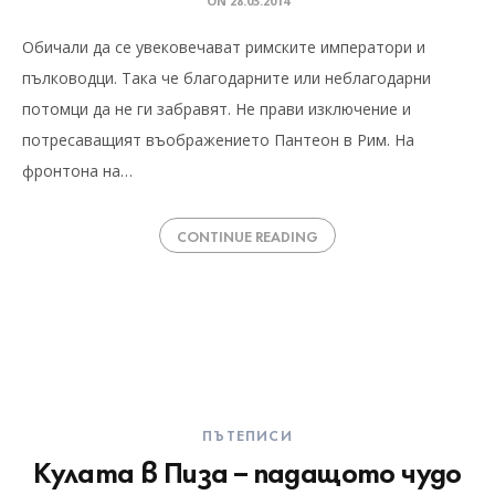
ON
28.03.2014
Обичали да се увековечават римските императори и
пълководци. Така че благодарните или неблагодарни
потомци да не ги забравят. Не прави изключение и
потресаващият въображението Пантеон в Рим. На
фронтона на…
CONTINUE READING
ПЪТЕПИСИ
Кулата в Пиза – падащото чудо