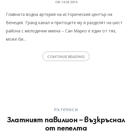
ON
14.03.2014
Главната водна артерия на историческия център на
Венеция Гранд канал и притоците му я разделят на шест
района с мелодични имена – Сан Марко е един от тях,
може би…
CONTINUE READING
ПЪТЕПИСИ
Златният павилион – възкръснал
от пепелта