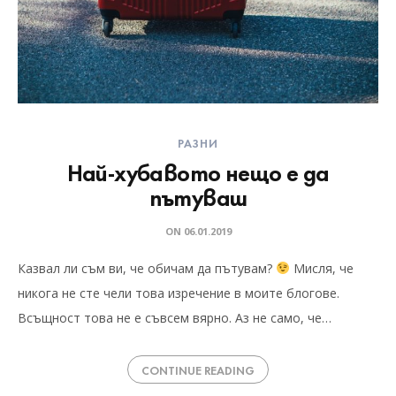
РАЗНИ
Най-хубавото нещо е да
пътуваш
ON
06.01.2019
Казвал ли съм ви, че обичам да пътувам?
Мисля, че
никога не сте чели това изречение в моите блогове.
Всъщност това не е съвсем вярно. Аз не само, че…
CONTINUE READING