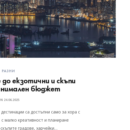
РАЗНИ
 до екзотични и скъпи
минимален бюджет
ON
24.06.2025
 дестинации са достъпни само за хора с
е с малко креативност и планиране
-скъпите градове, харчейки…