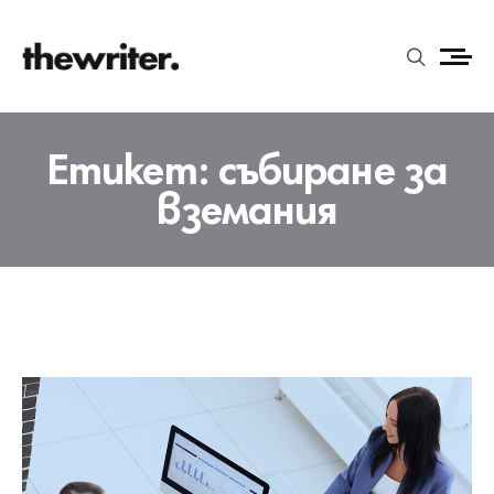
Етикет:
събиране за
вземания