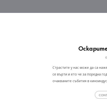
Оскарите
Страстите у нас може да са наж
се върти и ето че за поредна го
очакваните събития в киноинду
CONT