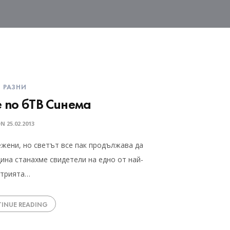
РАЗНИ
 по бТВ Синема
ON
25.02.2013
ежени, но светът все пак продължава да
дина станахме свидетели на едно от най-
стрията…
INUE READING