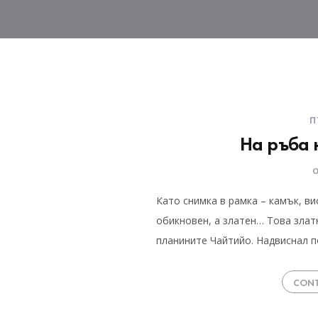
П
На ръба
Като снимка в рамка – камък, ви
обикновен, а златен… Това златн
планините Чайтийо. Надвиснал 
CONT