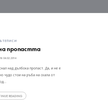
ЪТЕПИСИ
 на пропастта
ON
04.02.2014
снал над дълбока пропаст. Да, и не е
о чудо стои на ръба на скала от
под…
INUE READING