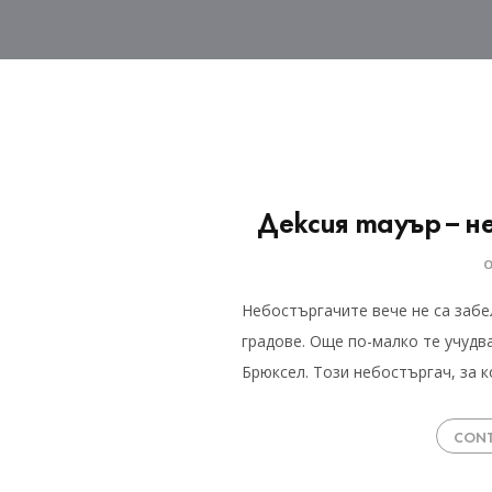
Дексия тауър – 
Небостъргачите вече не са забе
градове. Още по-малко те учудва
Брюксел. Този небостъргач, за к
CONT