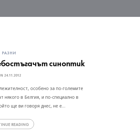
РАЗНИ
небостъгачът синоптик
ON
24.11.2012
лежителност, особено за по-големите
т някого в Белгия, и по-специално в
ойто ще ви говоря днес, не е…
INUE READING