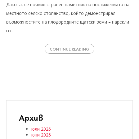
Дакота, се появил странен паметник на постиженията на
местното селско стопанство, който демонстрирал
възможностите на плодородните щатски земи – нарекли
го…
CONTINUE READING
Архив
юли 2026
юни 2026