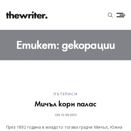
Етикет:
декорации
ПЪТЕПИСИ
Мичъл корн палас
ON
15.09.2013
През 1892 година в младото тогава градче Мичъл, Южна