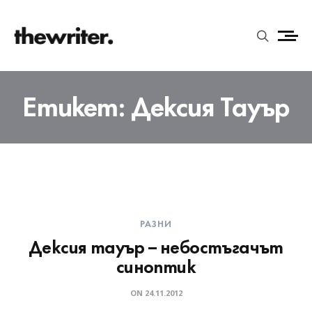
Етикет:
Дексия Тауър
РАЗНИ
Дексия тауър – небостъгачът
синоптик
ON
24.11.2012