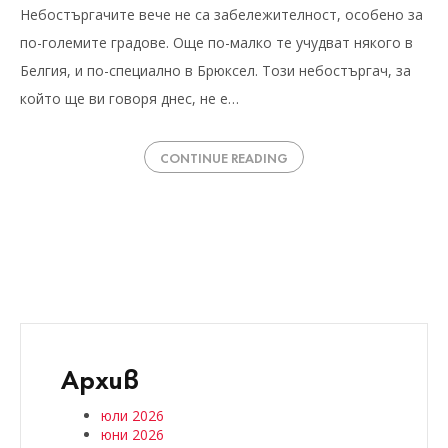
Небостъргачите вече не са забележителност, особено за
по-големите градове. Още по-малко те учудват някого в
Белгия, и по-специално в Брюксел. Този небостъргач, за
който ще ви говоря днес, не е…
CONTINUE READING
Архив
юли 2026
юни 2026