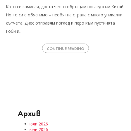
Като се замисля, доста често обръщам поглед към Китай.
Но то си е обяснимо – необятна страна с много уникални
кътчета. Днес отправям поглед и перо към пустинята
Гоби и…
CONTINUE READING
Архив
юли 2026
юни 2026