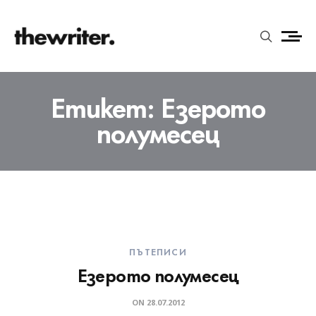
Етикет:
Езерото
полумесец
ПЪТЕПИСИ
Езерото полумесец
ON
28.07.2012