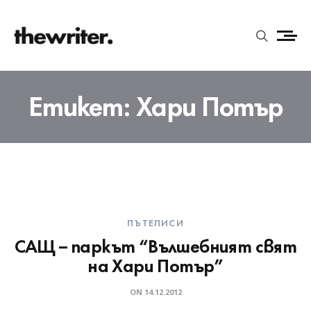
Етикет:
Хари Потър
ПЪТЕПИСИ
САЩ – паркът “Вълшебният свят
на Хари Потър”
ON
14.12.2012