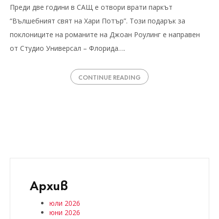
Преди две години в САЩ е отвори врати паркът
“Вълшебният свят на Хари Потър”. Този подарък за
поклониците на романите на Джоан Роулинг е направен
от Студио Универсал – Флорида….
CONTINUE READING
Архив
юли 2026
юни 2026