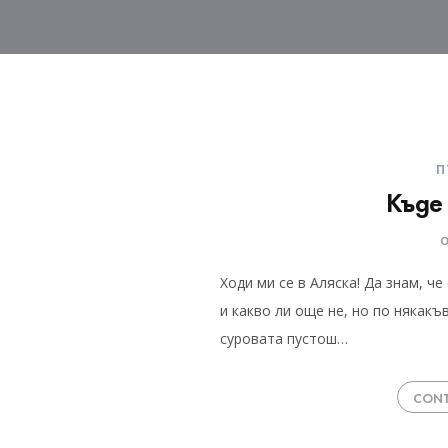
П
Къде 
Ходи ми се в Аляска! Да знам, че
и какво ли още не, но по някакъ
суровата пустош…
CONT