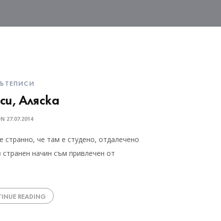
ЪТЕПИСИ
си, Аляска
ON
27.07.2014
 е странно, че там е студено, отдалечено
в странен начин съм привлечен от
INUE READING