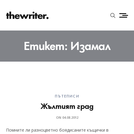
Етикет:
Изамал
ПЪТЕПИСИ
Жълтият град
ON
04.08.2012
Помните ли разноцветно боядисаните къщички в