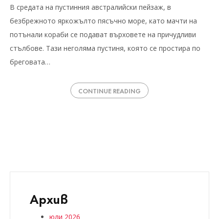
В средата на пустинния австралийски пейзаж, в
безбрежното яркожълто пясъчно море, като мачти на
потънали кораби се подават върховете на причудливи
стълбове. Тази неголяма пустиня, която се простира по
бреговата…
CONTINUE READING
Архив
юли 2026