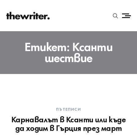
Етикет:
Ксанти
шествие
ПЪТЕПИСИ
Карнавалът в Ксанти или къде
да ходим в Гърция през март