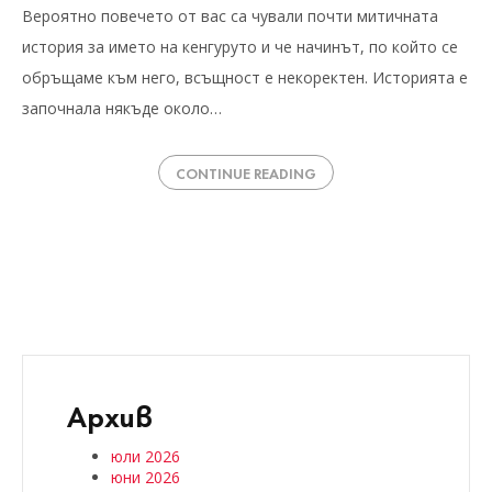
Вероятно повечето от вас са чували почти митичната
история за името на кенгуруто и че начинът, по който се
обръщаме към него, всъщност е некоректен. Историята е
започнала някъде около…
CONTINUE READING
Архив
юли 2026
юни 2026