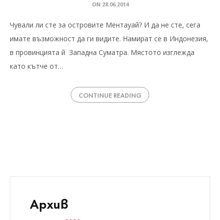
ON
28.06.2014
Чували ли сте за островите Ментауай? И да не сте, сега
имате възможност да ги видите. Намират се в Индонезия,
в провинцията й Западна Суматра. Мястото изглежда
като кътче от…
CONTINUE READING
Архив