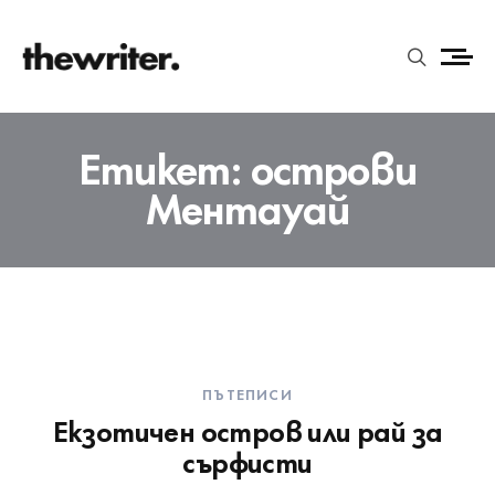
Етикет:
острови
Ментауай
ПЪТЕПИСИ
Екзотичен остров или рай за
сърфисти