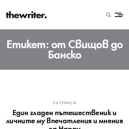
Етикет:
от Свищов до
Банско
ПЪТЕПИСИ
Един гладен пътешественик и
личните му впечатления и мнения
за Happy