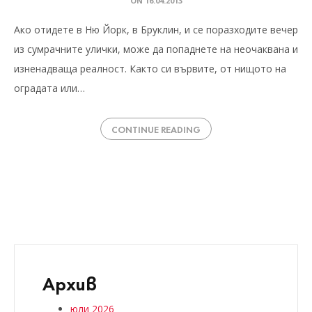
ON
16.04.2013
Ако отидете в Ню Йорк, в Бруклин, и се поразходите вечер
из сумрачните улички, може да попаднете на неочаквана и
изненадваща реалност. Както си вървите, от нищото на
оградата или…
CONTINUE READING
Архив
юли 2026