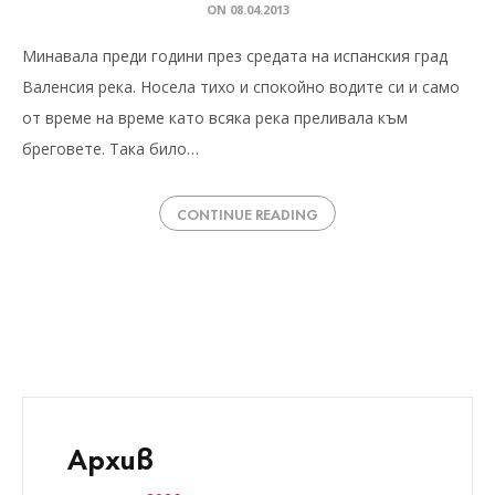
ON
08.04.2013
Минавала преди години през средата на испанския град
Валенсия река. Носела тихо и спокойно водите си и само
от време на време като всяка река преливала към
бреговете. Така било…
CONTINUE READING
Архив