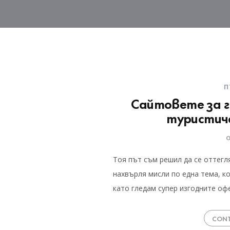
П
Сайтовете за г
туристич
Тоя път съм решил да се оттегл
нахвърля мисли по една тема, ко
като гледам супер изгодните о
CONT