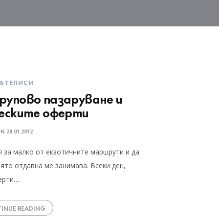
ЪТЕПИСИ
рупово пазаруване и
еските оферти
ON
28.01.2012
я за малко от екзотичните маршрути и да
ято отдавна ме занимава. Всеки ден,
ферти…
INUE READING