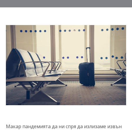
Макар пандемията да ни спря да излизаме извън