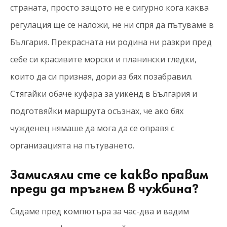
страната, просто защото не е сигурно кога каква
регулация ще се наложи, не ни спря да пътуваме в
България. Прекрасната ни родина ни разкри пред
себе си красивите морски и планински гледки,
които да си призная, дори аз бях позабравил.
Стягайки обаче куфара за уикенд в България и
подготвяйки маршрута осъзнах, че ако бях
чужденец нямаше да мога да се оправя с
организацията на пътуването.
Замисляли сте се какво правим
преди да тръгнем в чужбина?
Сядаме пред компютъра за час-два и вадим