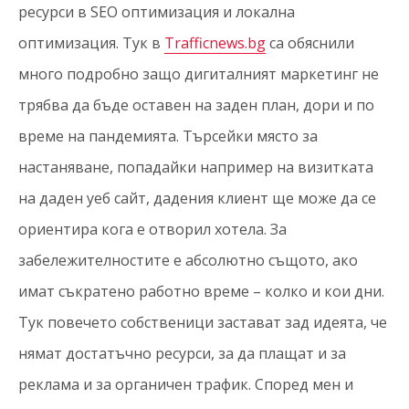
ресурси в SEO оптимизация и локална
оптимизация. Тук в
Trafficnews.bg
са обяснили
много подробно защо дигиталният маркетинг не
трябва да бъде оставен на заден план, дори и по
време на пандемията. Търсейки място за
настаняване, попадайки например на визитката
на даден уеб сайт, дадения клиент ще може да се
ориентира кога е отворил хотела. За
забележителностите е абсолютно същото, ако
имат съкратено работно време – колко и кои дни.
Тук повечето собственици застават зад идеята, че
нямат достатъчно ресурси, за да плащат и за
реклама и за органичен трафик. Според мен и