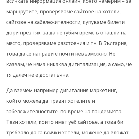
всичката информация онлайн, която намерим – за
маршрутите, проверяваме сайтове на хотели,
сайтове на забележителности, купуваме билети
дори през тях, за да не губим време в опашки на
място, проверяваме разстояния и тн. В България,
това да се направи е почти невъзможно. Не
казвам, че няма никаква дигитализация, а само, че
тя далеч не е достатъчна.
Да вземем например дигиталния маркетинг,
който можеха да правят хотелите и
забележителностите по време на пандемията.
Тези хотели, които имат уеб сайтове, а това би
трябвало да са всички хотели, можеше да вложат