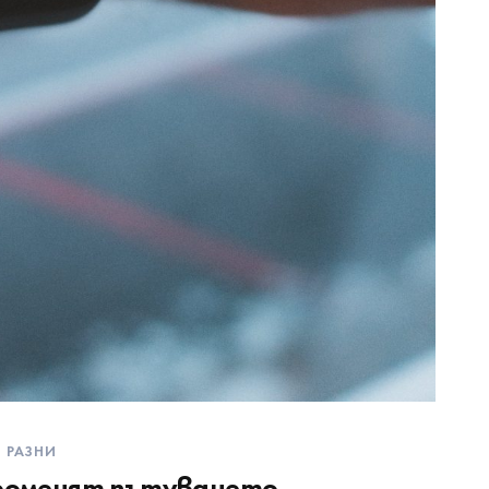
РАЗНИ
променят пътуването