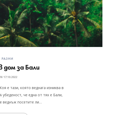
РАЗНИ
в дом за Бали
ON
17.10.2022
оя е тази, която веднага изниква в
 убеденост, че една от тях е Бали,
че веднъж посетите ли…