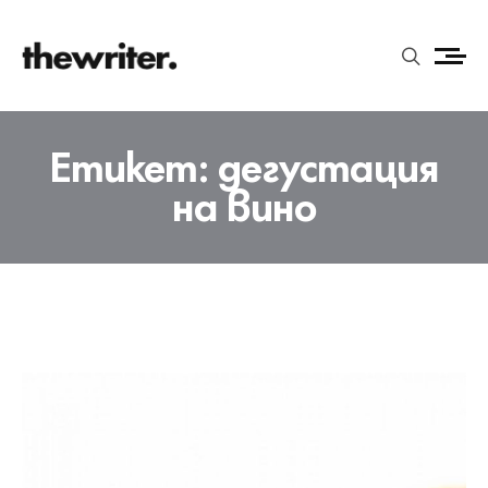
Етикет:
дегустация
на вино