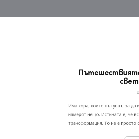
Пътешествията
света
Има хора, които пътуват, за да 
намерят нещо. Истината е, че в
трансформация. То не е просто 