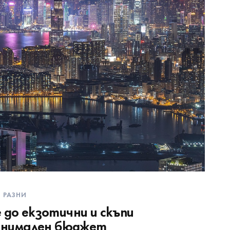
РАЗНИ
 до екзотични и скъпи
минимален бюджет