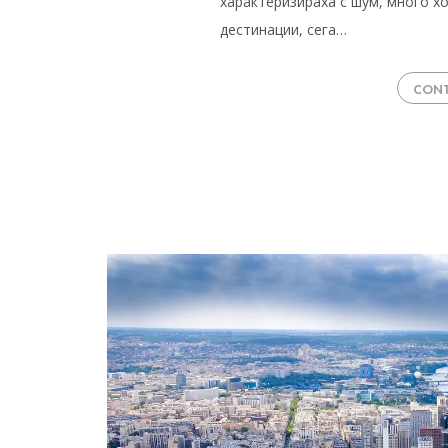
характеризираха с шум, много хо
дестинации, сега…
CONT