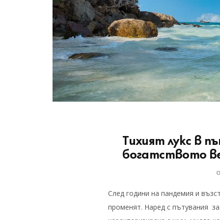
Тихият лукс в 
богатството ве
След години на пандемия и възс
променят. Наред с пътувания за