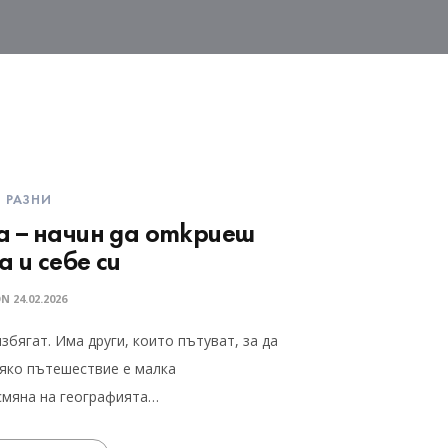
РАЗНИ
 – начин да откриеш
 и себе си
ON
24.02.2026
избягат. Има други, които пътуват, за да
сяко пътешествие е малка
смяна на географията…