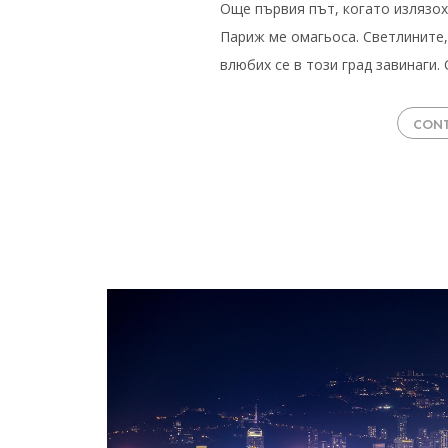
Още първия път, когато излязох
Париж ме омагьоса. Светлините,
влюбих се в този град завинаги
CONT