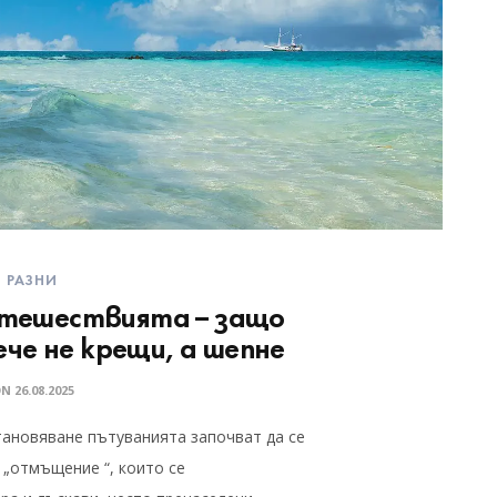
РАЗНИ
пътешествията – защо
че не крещи, а шепне
ON
26.08.2025
тановяване пътуванията започват да се
 „отмъщение “, които се