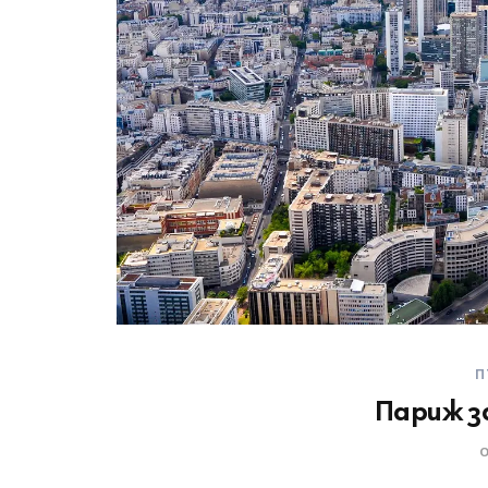
П
Париж з