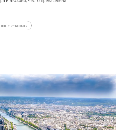
ра и лъскави, често пренаселени
INUE READING