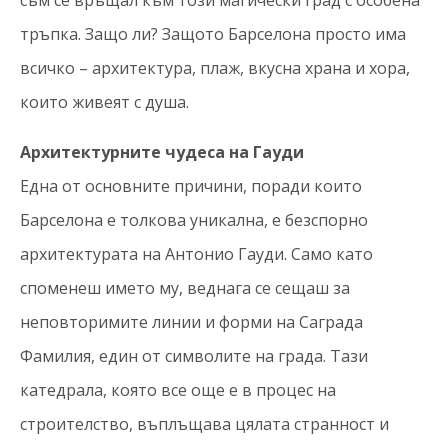
съм се връщал към този магически град с особена
тръпка. Защо ли? Защото Барселона просто има
всичко – архитектура, плаж, вкусна храна и хора,
които живеят с душа.
Архитектурните чудеса на Гауди
Една от основните причини, поради които
Барселона е толкова уникална, е безспорно
архитектурата на Антонио Гауди. Само като
споменеш името му, веднага се сещаш за
неповторимите линии и форми на Саграда
Фамилия, един от символите на града. Тази
катедрала, която все още е в процес на
строителство, въплъщава цялата странност и