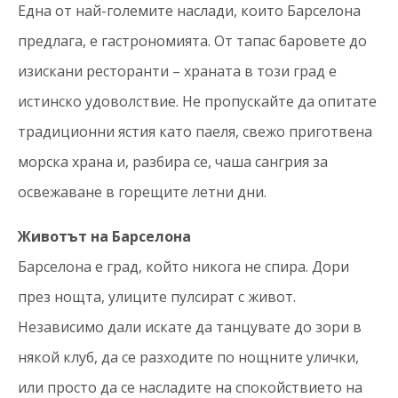
Една от най-големите наслади, които Барселона
предлага, е гастрономията. От тапас баровете до
изискани ресторанти – храната в този град е
истинско удоволствие. Не пропускайте да опитате
традиционни ястия като паеля, свежо приготвена
морска храна и, разбира се, чаша сангрия за
освежаване в горещите летни дни.
Животът на Барселона
Барселона е град, който никога не спира. Дори
през нощта, улиците пулсират с живот.
Независимо дали искате да танцувате до зори в
някой клуб, да се разходите по нощните улички,
или просто да се насладите на спокойствието на