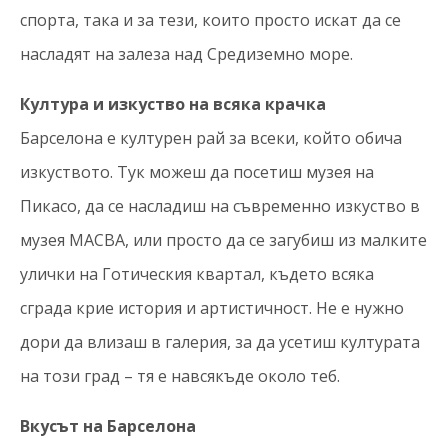
спорта, така и за тези, които просто искат да се
насладят на залеза над Средиземно море.
Култура и изкуство на всяка крачка
Барселона е културен рай за всеки, който обича
изкуството. Тук можеш да посетиш музея на
Пикасо, да се насладиш на съвременно изкуство в
музея MACBA, или просто да се загубиш из малките
улички на Готическия квартал, където всяка
сграда крие история и артистичност. Не е нужно
дори да влизаш в галерия, за да усетиш културата
на този град – тя е навсякъде около теб.
Вкусът на Барселона