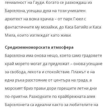
гениалност на Гауди. Когато се разхождаш из
Барселона, усещаш духа на този уникален
архитект на всяка крачка – от парк Гюел с
фантастичните му мозайки, до Каса Батийо и Каса
Мила, които изглеждат като живи.
Средиземноморската атмосфера
Барселона има онова нещо, което само градовете
край морето могат да предложат – онова усещане
за свобода, лекота и спокойствие. Плажът е на
една ръка разстояние от центъра на града, а
морският бриз прави дори горещите летни дни
по-приятни. Разходките по крайбрежната алея
Барселонета са идеални както за любителите на