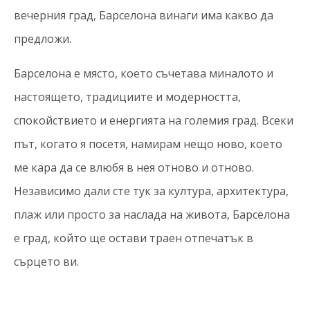
вечерния град, Барселона винаги има какво да
предложи.
Барселона е място, което съчетава миналото и
настоящето, традициите и модерността,
спокойствието и енергията на големия град. Всеки
път, когато я посетя, намирам нещо ново, което
ме кара да се влюбя в нея отново и отново.
Независимо дали сте тук за култура, архитектура,
плаж или просто за наслада на живота, Барселона
е град, който ще остави траен отпечатък в
сърцето ви.