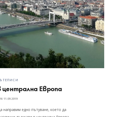
ЪТЕПИСИ
в централна Европа
ON
11.09.2019
да направим едно пътуване, което да
 различни държави в централна Европа.