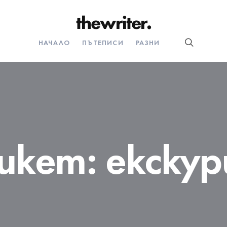
НАЧАЛО
ПЪТЕПИСИ
РАЗНИ
икет:
екскур