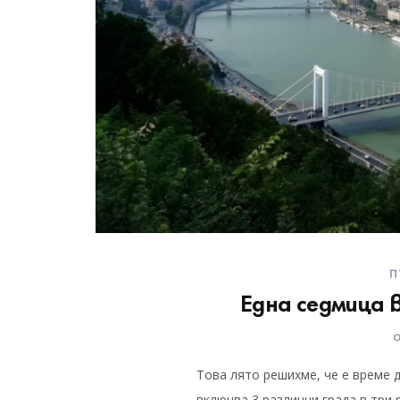
П
Една седмица 
Това лято решихме, че е време 
включва 3 различни града в три