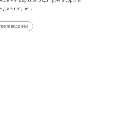
е досещат, че…
INUE READING