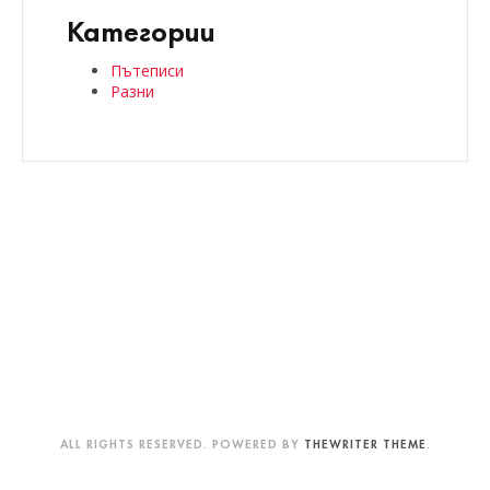
Категории
Пътеписи
Разни
ALL RIGHTS RESERVED. POWERED BY
THEWRITER THEME
.