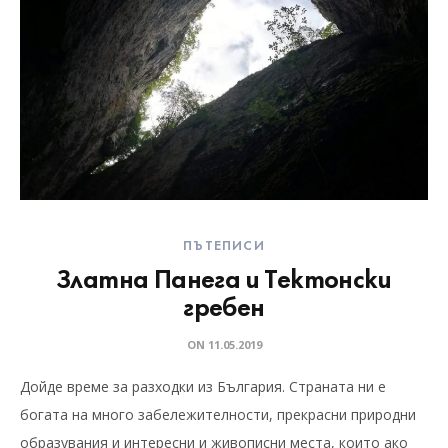
ПЪТЕПИСИ
Златна Панега и Тектонски
гребен
ON
11.05.2019
Дойде време за разходки из България. Страната ни е
богата на много забележителности, прекрасни природни
образувания и интересни и живописни места, които ако