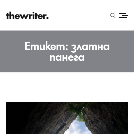
Етикет:
златна
панега