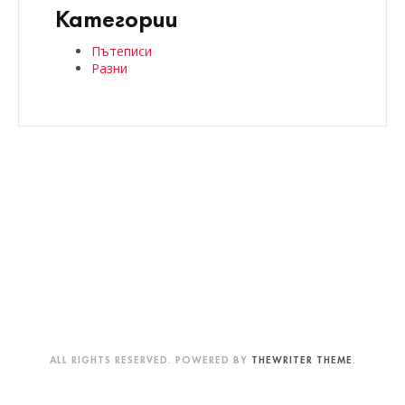
Категории
Пътеписи
Разни
ALL RIGHTS RESERVED. POWERED BY
THEWRITER THEME
.