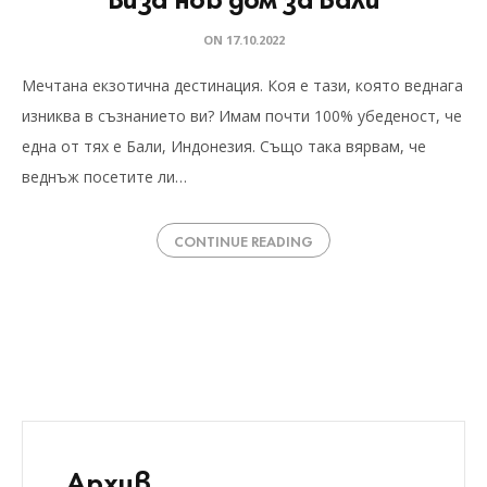
ON
17.10.2022
Мечтана екзотична дестинация. Коя е тази, която веднага
изниква в съзнанието ви? Имам почти 100% убеденост, че
една от тях е Бали, Индонезия. Също така вярвам, че
веднъж посетите ли…
CONTINUE READING
Архив