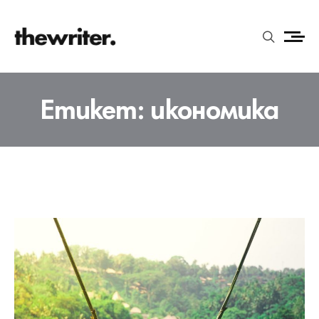
Етикет:
икономика