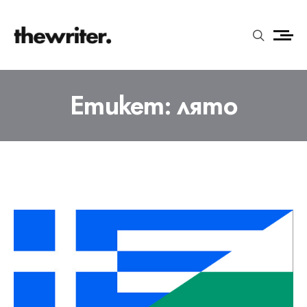
Етикет:
лято