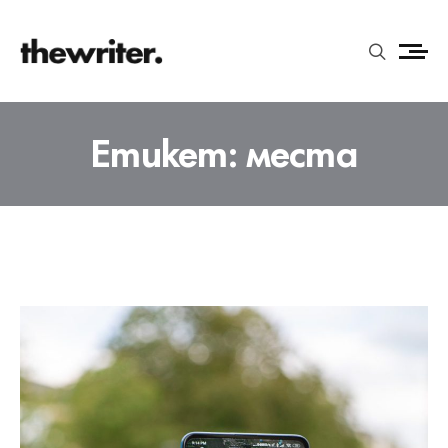
Етикет:
места