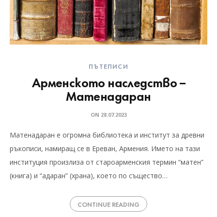
ПЪТЕПИСИ
Арменското наследство –
Матенадаран
ON
28.07.2023
Матенадаран е огромна библиотека и институт за древни
ръкописи, намиращ се в Ереван, Армения. Името на тази
институция произлиза от староарменския термин “матен”
(книга) и “адаран” (храна), което по същество…
CONTINUE READING