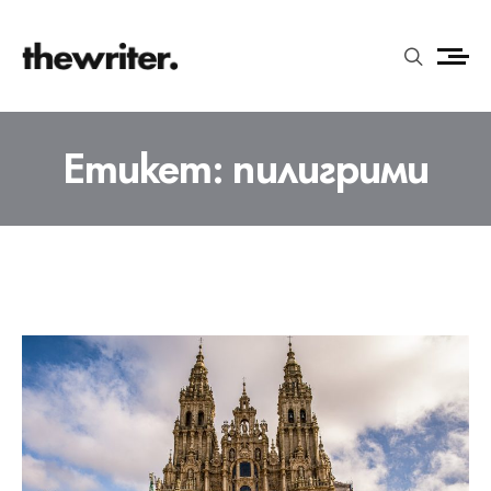
Етикет:
пилигрими