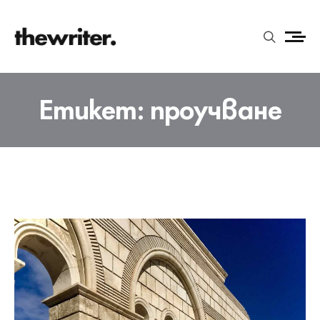
Етикет:
проучване