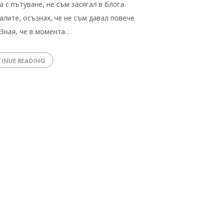
а с пътуване, не съм засягал в блога.
алите, осъзнах, че не съм давал повече
Зная, че в момента…
INUE READING