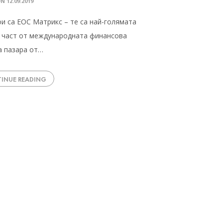
ON
12.09.2019
кои са ЕОС Матрикс – те са най-голямата
, част от международната финансова
а пазара от…
INUE READING