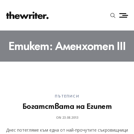
Етикет:
Аменхотеп III
ПЪТЕПИСИ
Богатствата на Египет
ON
23.08.2013
Днес потегляме към една от най-прочутите съкровищници