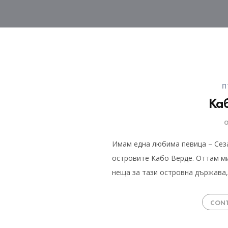
П
Ка
Имам една любима певица – Сеза
островите Кабо Верде. Оттам м
неща за тази островна държава,
CONT