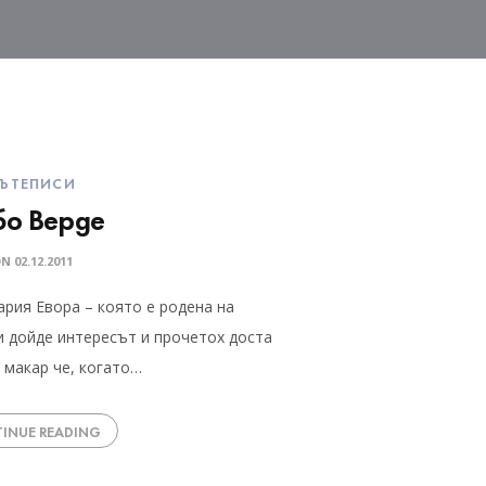
ЪТЕПИСИ
бо Верде
ON
02.12.2011
рия Евора – която е родена на
и дойде интересът и прочетох доста
 макар че, когато…
INUE READING