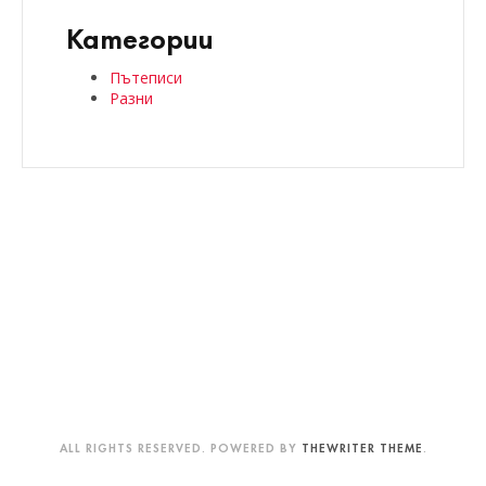
Категории
Пътеписи
Разни
ALL RIGHTS RESERVED. POWERED BY
THEWRITER THEME
.