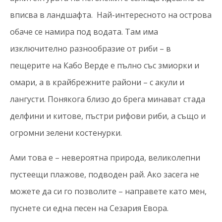
вписва в ландшафта. Най-интересното на острова
обаче се намира под водата. Там има
изключително разнообразие от риби – в
пещерите на Кабо Верде е пълно със змиорки и
омари, а в крайбрежните райони – с акули и
лангусти. Понякога близо до брега минават стада
делфини и китове, пъстри рифови риби, а също и
огромни зелени костенурки.
Ами това е – невероятна природа, великолепни
пустеещи плажове, подводен рай. Ако засега не
можете да си го позволите – направете като мен,
пуснете си една песен на Сезария Евора.