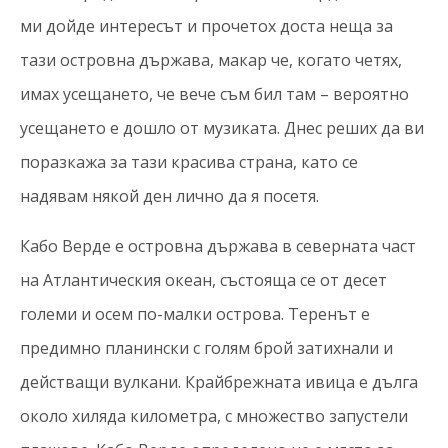
ми дойде интересът и прочетох доста неща за
тази островна държава, макар че, когато четях,
имах усещането, че вече съм бил там – вероятно
усещането е дошло от музиката. Днес реших да ви
поразкажа за тази красива страна, като се
надявам някой ден лично да я посетя.
Кабо Верде е островна държава в северната част
на Атлантическия океан, състояща се от десет
големи и осем по-малки острова. Теренът е
предимно планински с голям брой затихнали и
действащи вулкани. Крайбрежната ивица е дълга
около хиляда километра, с множество запустели