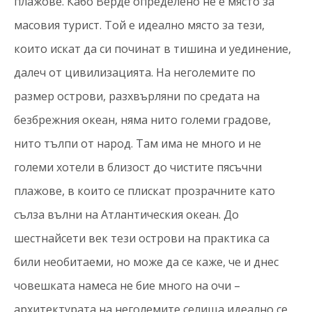
плажове. Кабо Верде определено не е място за
масовия турист. Той е идеално място за тези,
които искат да си починат в тишина и уединение,
далеч от цивилизацията. На неголемите по
размер острови, разхвърляни по средата на
безбрежния океан, няма нито големи градове,
нито тълпи от народ. Там има не много и не
големи хотели в близост до чистите пясъчни
плажове, в които се плискат прозрачните като
сълза вълни на Атлантическия океан. До
шестнайсети век тези острови на практика са
били необитаеми, но може да се каже, че и днес
човешката намеса не бие много на очи –
архитектурата на неголемите селища идеално се