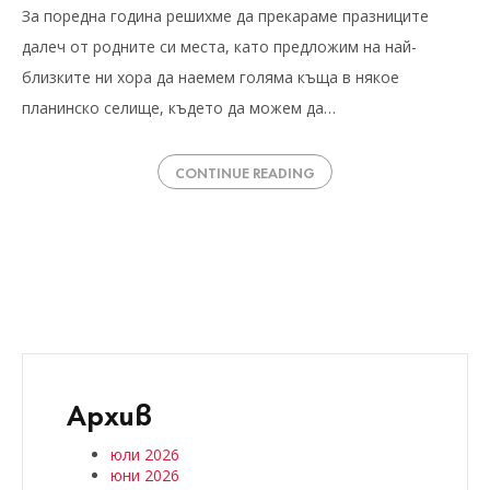
За поредна година решихме да прекараме празниците
далеч от родните си места, като предложим на най-
близките ни хора да наемем голяма къща в някое
планинско селище, където да можем да…
CONTINUE READING
Архив
юли 2026
юни 2026