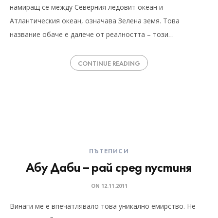
намиращ се между Северния ледовит океан и
Атлантическия океан, означава Зелена земя. Това
название обаче е далече от реалността – този…
CONTINUE READING
ПЪТЕПИСИ
Абу Даби – рай сред пустиня
ON
12.11.2011
Винаги ме е впечатлявало това уникално емирство. Не