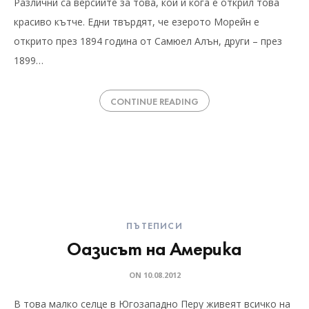
Различни са версиите за това, кой и кога е открил това
красиво кътче. Едни твърдят, че езерото Морейн е
открито през 1894 година от Самюел Алън, други – през
1899…
CONTINUE READING
ПЪТЕПИСИ
Оазисът на Америка
ON
10.08.2012
В това малко селце в Югозападно Перу живеят всичко на